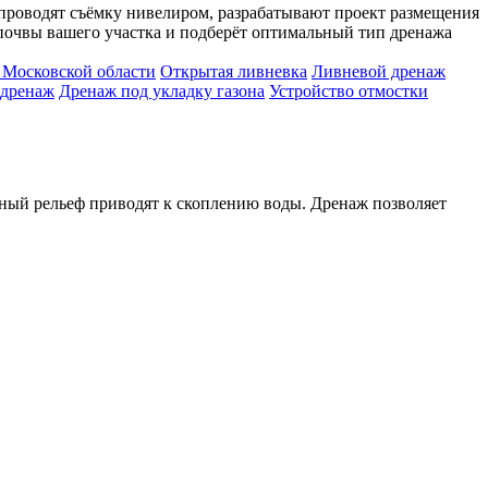
ы проводят съёмку нивелиром, разрабатывают проект размещения
 почвы вашего участка и подберёт оптимальный тип дренажа
 Московской области
Открытая ливневка
Ливневой дренаж
 дренаж
Дренаж под укладку газона
Устройство отмостки
нный рельеф приводят к скоплению воды. Дренаж позволяет