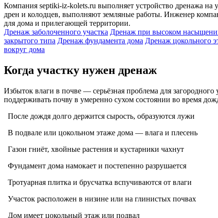
Компания septiki-iz-kolets.ru выполняет устройство дренажа 
дрен и колодцев, выполняют земляные работы. Инженер компан
для дома и прилегающей территории.
Дренаж заболоченного участка
Дренаж при высоком насыщени
закрытого типа
Дренаж фундамента дома
Дренаж цокольного э
вокруг дома
Когда участку нужен дренаж
Избыток влаги в почве — серьёзная проблема для загородного
поддерживать почву в умеренно сухом состоянии во время дожд
После дождя долго держится сырость, образуются лужи
В подвале или цокольном этаже дома — влага и плесень
Газон гниёт, хвойные растения и кустарники чахнут
Фундамент дома намокает и постепенно разрушается
Тротуарная плитка и брусчатка вспучиваются от влаги
Участок расположен в низине или на глинистых почвах
Дом имеет цокольный этаж или подвал