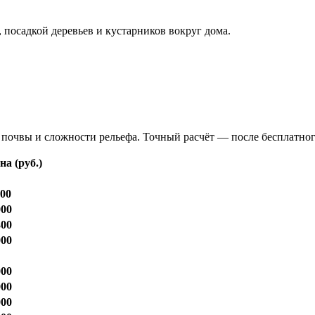
 посадкой деревьев и кустарников вокруг дома.
очвы и сложности рельефа. Точный расчёт — после бесплатного в
на (руб.)
300
000
300
000
000
000
000