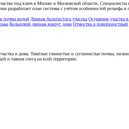
на участке под ключ в Москве и Московской области. Специалист
ии разработает план системы с учётом особенностей рельефа и
и почвы водой
Дренаж болотистого участка
Осушение участка в
тажа
Кольцевой дренаж вокруг дома
Отмостка и поверхностный
 участка и дома. Тяжёлые глинистые и суглинистые почвы, низи
ей и таяния снега на всей территории.