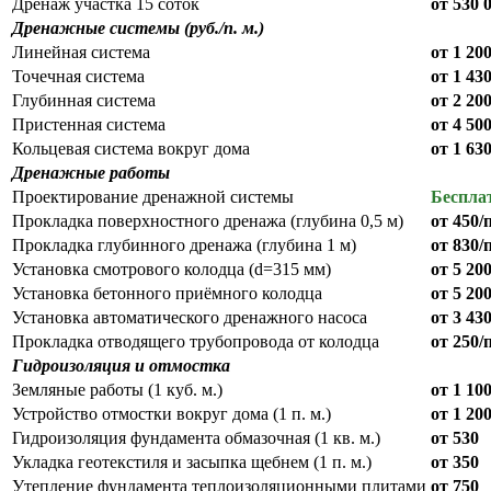
Дренаж участка 15 соток
от 530 
Дренажные системы (руб./п. м.)
Линейная система
от 1 20
Точечная система
от 1 43
Глубинная система
от 2 20
Пристенная система
от 4 50
Кольцевая система вокруг дома
от 1 63
Дренажные работы
Проектирование дренажной системы
Беспла
Прокладка поверхностного дренажа (глубина 0,5 м)
от 450/п
Прокладка глубинного дренажа (глубина 1 м)
от 830/п
Установка смотрового колодца (d=315 мм)
от 5 20
Установка бетонного приёмного колодца
от 5 20
Установка автоматического дренажного насоса
от 3 43
Прокладка отводящего трубопровода от колодца
от 250/п
Гидроизоляция и отмостка
Земляные работы (1 куб. м.)
от 1 10
Устройство отмостки вокруг дома (1 п. м.)
от 1 20
Гидроизоляция фундамента обмазочная (1 кв. м.)
от 530
Укладка геотекстиля и засыпка щебнем (1 п. м.)
от 350
Утепление фундамента теплоизоляционными плитами
от 750