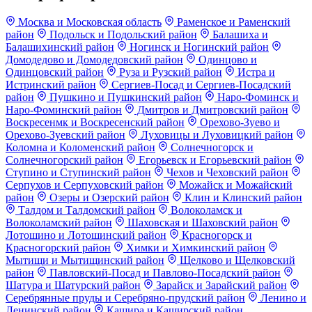
Москва и Московская область
Раменское и Раменский
район
Подольск и Подольский район
Балашиха и
Балашихинский район
Ногинск и Ногинский район
Домодедово и Домодедовский район
Одинцово и
Одинцовский район
Руза и Рузский район
Истра и
Истринский район
Сергиев-Посад и Сергиев-Посадский
район
Пушкино и Пушкинский район
Наро-Фоминск и
Наро-Фоминский район
Дмитров и Дмитровский район
Воскресенмк и Воскресенский район
Орехово-Зуево и
Орехово-Зуевский район
Луховицы и Луховицкий район
Коломна и Коломенский район
Солнечногорск и
Солнечногорский район
Егорьевск и Егорьевский район
Ступино и Ступинский район
Чехов и Чеховский район
Серпухов и Серпуховский район
Можайск и Можайский
район
Озеры и Озерский район
Клин и Клинский район
Талдом и Талдомский район
Волоколамск и
Волоколамский район
Шаховская и Шаховский район
Лотошино и Лотошинский район
Красногорск и
Красногорский район
Химки и Химкинский район
Мытищи и Мытищинский район
Щелково и Щелковский
район
Павловский-Посад и Павлово-Посадский район
Шатура и Шатурский район
Зарайск и Зарайский район
Серебрянные пруды и Серебряно-прудский район
Ленино и
Ленинский район
Кашира и Каширский район